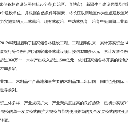
国家储备林建设范围包括26个省(自治区、直辖市)、新疆生产建设兵团及
1849个建设单位。并根据自然条件等因素，将长江以南地区作为重点建设
力实施集约人工林栽培、现有林改培、中幼林抚育，培育中短周期工业原料
012年我国启动了国家储备林建设工程。工程启动以来，累计落实资金140
展银行等金融机构为国家储备林建设项目授信3200多亿元，累计发放金融
过360万个，木材产出收入超过1500亿元，依托国家储备林开展的绿色
700多家。
业加工、木制品生产基地和最主要的木制品加工出口国，同时也是国际上
世界前列。
资主体多样、产业规模扩大、产业聚集度提高的良好趋势，已初步实现3
产规模的单一发展模式向扩大规模与节约使用并举的复合发展模式的转变;
转变。